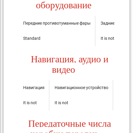
оборудование
Передние противотуманные фары
Задние против
Standard
It is not
Навигация, аудио и
видео
Навигация
Навигационное устройство
Аудиос
It is not
It is not
AM/FM r
Передаточные числа