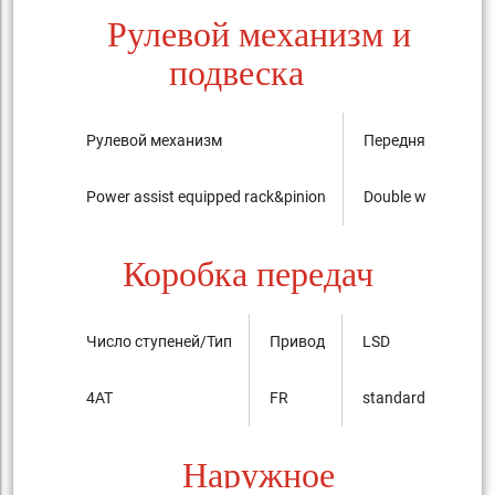
Рулевой механизм и
подвеска
Рулевой механизм
Передняя подвес
Power assist equipped rack&pinion
Double wishbone
Коробка передач
Число ступеней/Тип
Привод
LSD
4AT
FR
standard
Наружное