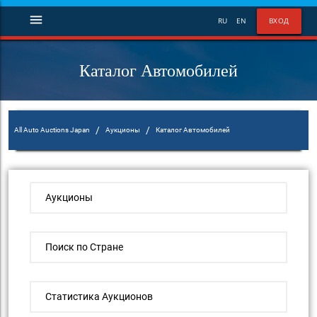
menu
RU
EN
ВХОД
Каталог Автомобилей
/
/
All Auto Auctions Japan
Аукционы
Каталог Автомобилей
Аукционы
Поиск по Стране
Статистика Аукционов