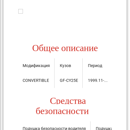
Общее описание
Модификация
Кузов
Период
Цена, 
CONVERTIBLE
GF-CY25E
1999.11-...
6,870,
Средства
безопасности
Подушка безопасности водителя
Подушка безопас