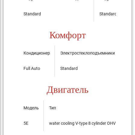
Standard
Standard
Комфорт
Кондиционер
Электростеклоподъемники
Цент
Full Auto
Standard
Stan
Двигатель
Модель
Тип
Диам
5E
water cooling V-type 8 cylinder OHV
99.