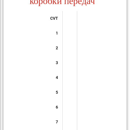
коробки передач
CVT
1
2
3
4
5
6
7