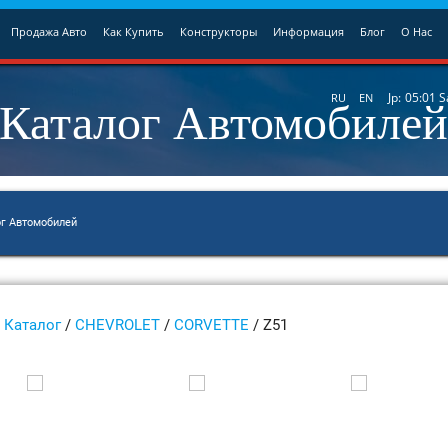
Продажа Авто
Как Купить
Конструкторы
Информация
Блог
О Нас
Каталог Автомобиле
Jp:
05:01
S
RU
EN
ог Автомобилей
Каталог
/
CHEVROLET
/
CORVETTE
/ Z51