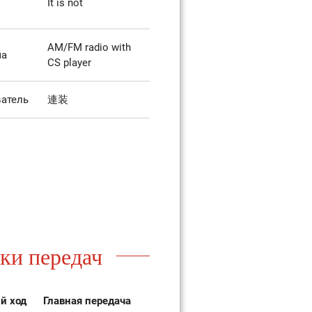
It is not
AM/FM radio with
ма
CS player
атель
連装
ки передач
й ход
Главная передача