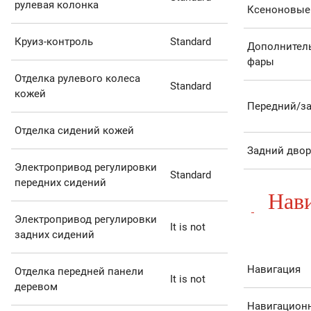
рулевая колонка
Ксеноновые
Круиз-контроль
Standard
Дополнител
фары
Отделка рулевого колеса
Standard
кожей
Передний/за
Отделка сидений кожей
Задний дво
Электропривод регулировки
Standard
передних сидений
Нави
Электропривод регулировки
It is not
задних сидений
Навигация
Отделка передней панели
It is not
деревом
Навигацион