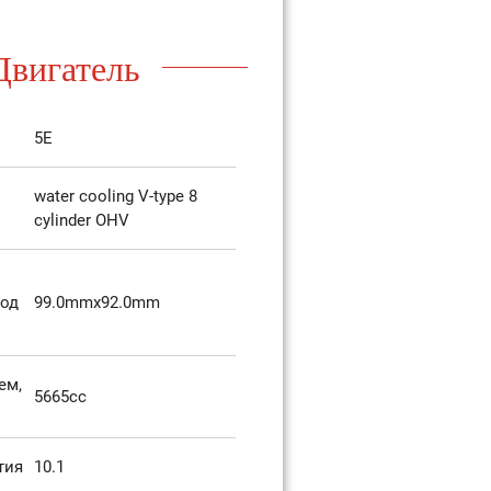
Двигатель
5E
water cooling V-type 8
cylinder OHV
ход
99.0mmx92.0mm
ем,
5665cc
тия
10.1