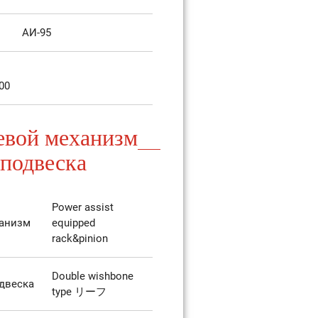
AИ-95
00
евой механизм
 подвеска
Power assist
ханизм
equipped
rack&pinion
Double wishbone
двеска
type リーフ