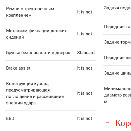
Задняя подв
Ремни с трехточечным
It is not
креплением
Передние то
Механизм фиксации детских
It is not
сидений
Задние торм
Брусья безопасности в дверях
Standard
Передние ш
Brake assist
It is not
Задние шин
Конструкция кузова,
Минимальн
предусматривающая
It is not
диаметр раз
поглощение и рассеивание
м
энергии удара
EBD
It is not
Кор