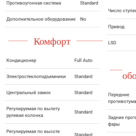
Противоугонная система
Standard
Число ступе
Дополнительное оборудование
No
Привод
Комфорт
LSD
Кондиционер
Full Auto
об
Электростеклоподъемники
Standard
Центральный замок
Standard
Передние
противотум
Регулируемая по вылету
Standard
рулевая колонка
Задние про
фары
Регулируемая по высоте
Standard