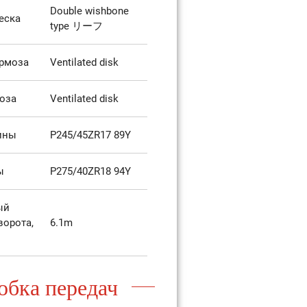
Double wishbone
еска
type リーフ
рмоза
Ventilated disk
оза
Ventilated disk
ины
P245/45ZR17 89Y
ы
P275/40ZR18 94Y
ый
ворота,
6.1m
обка передач