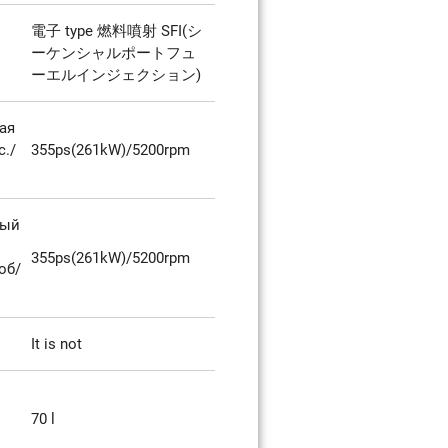
電子 type 燃料噴射 SFI(シ
ーケンシャルポートフュ
ーエルインジェクション)
ая
с./
355ps(261kW)/5200rpm
ный
355ps(261kW)/5200rpm
об/
It is not
70 l