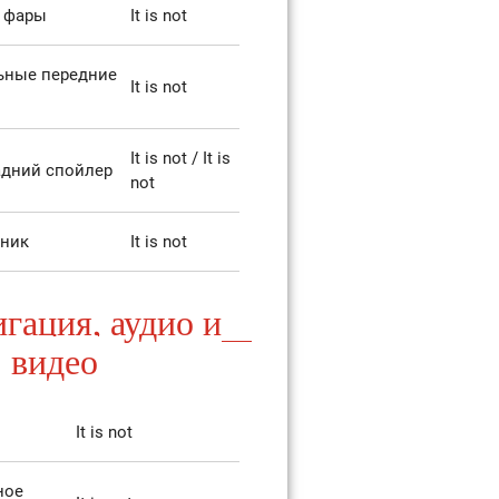
 фары
It is not
ьные передние
It is not
It is not / It is
дний спойлер
not
рник
It is not
гация, аудио и
видео
It is not
ное