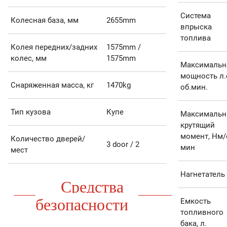
Система
Колесная база, мм
2655mm
впрыска
топлива
Колея передних/задних
1575mm /
колес, мм
1575mm
Максимальн
мощность л.
Снаряженная масса, кг
1470kg
об.мин.
Тип кузова
Купе
Максималь
крутящий
момент, Нм/
Количество дверей/
3 door / 2
мин
мест
Нагнетатель
Средства
безопасности
Емкость
топливного
бака, л.