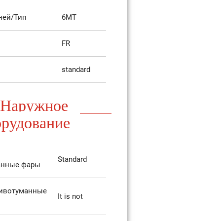
ней/Тип
6MT
FR
standard
Наружное
орудование
Standard
анные фары
тивотуманные
It is not