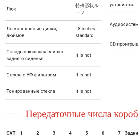
устройство
特殊形状ル
Люк
ーフ
Аудиосисте
Легкосплавные диски,
18 inches
дюймов
standard
CD-проигрыв
Складывающаяся спинка
It is not
заднего сиденья
Стекла с УФ-фильтром
It is not
Тонированные стекла
It is not
Передаточные числа короб
CVT
1
2
3
4
5
6
7
Задни