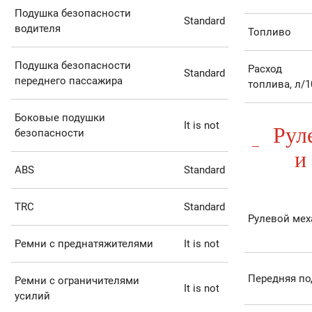
Подушка безопасности
Standard
водителя
Топливо
Подушка безопасности
Расход
Standard
переднего пассажира
топлива, л/1
Боковые подушки
Рул
It is not
безопасности
и
ABS
Standard
TRC
Standard
Рулевой ме
Ремни с преднатяжителями
It is not
Передняя по
Ремни с ограничителями
It is not
усилий