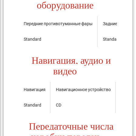
оборудование
Передние противотуманные фары
Задние против
Standard
Standard
Навигация, аудио и
видео
Навигация
Навигационное устройство
Аудиос
Standard
CD
AM/F
Передаточные числа