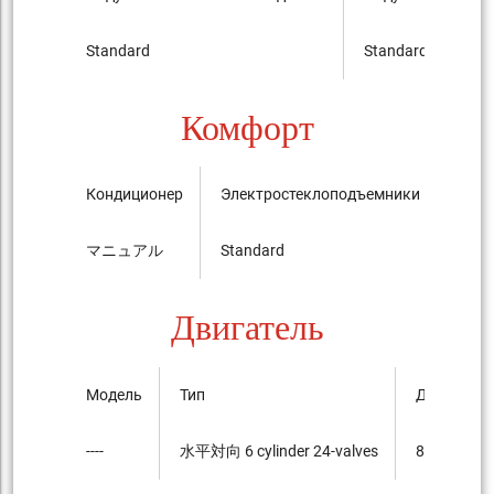
Standard
Standard
Комфорт
Кондиционер
Электростеклоподъемники
Цент
マニュアル
Standard
Stan
Двигатель
Модель
Тип
Диаметр ц
----
水平対向 6 cylinder 24-valves
85.5mmx7