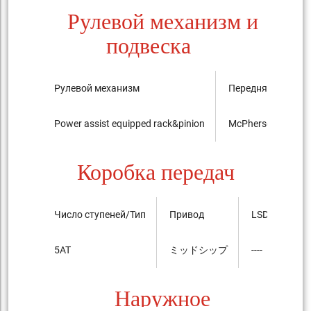
Рулевой механизм и
подвеска
Рулевой механизм
Передняя подвес
Power assist equipped rack&pinion
McPherson Strut
Коробка передач
Число ступеней/Тип
Привод
LSD
5AT
ミッドシップ
----
Наружное