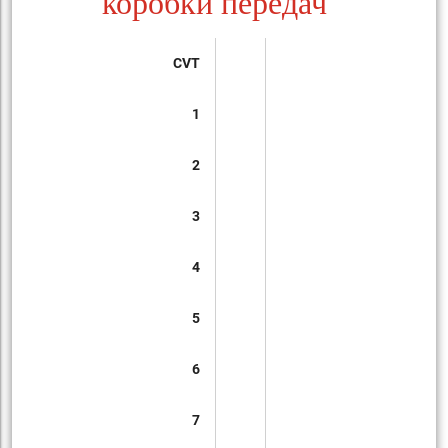
коробки передач
CVT
1
2
3
4
5
6
7