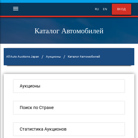
menu
RU
EN
ВХОД
Каталог Автомобилей
/
/
All Auto Auctions Japan
Аукционы
Каталог Автомобилей
Аукционы
Поиск по Стране
Статистика Аукционов