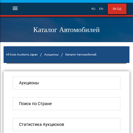
menu
RU
EN
ВХОД
Каталог Автомобилей
/
/
All Auto Auctions Japan
Аукционы
Каталог Автомобилей
Аукционы
Поиск по Стране
Статистика Аукционов