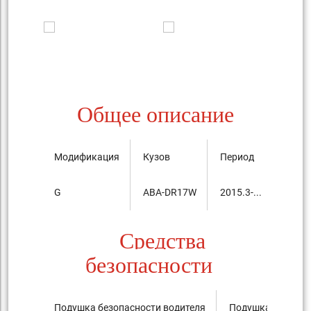
Общее описание
Модификация
Кузов
Период
Цена,
G
ABA-DR17W
2015.3-...
1,692
Средства
безопасности
Подушка безопасности водителя
Подушка безопас