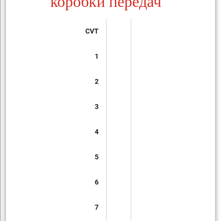
коробки передач
CVT
1
2
3
4
5
6
7