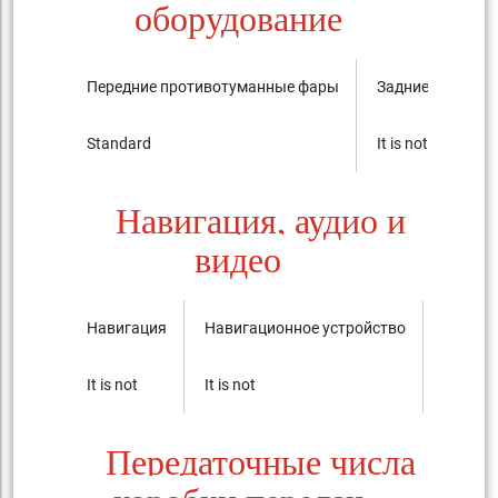
оборудование
Передние противотуманные фары
Задние против
Standard
It is not
Навигация, аудио и
видео
Навигация
Навигационное устройство
Аудиос
It is not
It is not
It is not
Передаточные числа