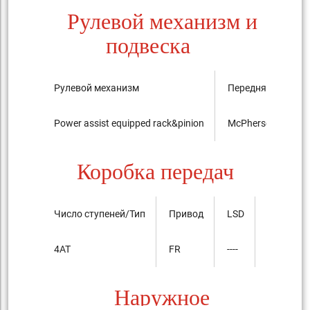
Рулевой механизм и
подвеска
Рулевой механизм
Передняя подвес
Power assist equipped rack&pinion
McPherson Strut ty
Коробка передач
Число ступеней/Тип
Привод
LSD
4AT
FR
----
Наружное