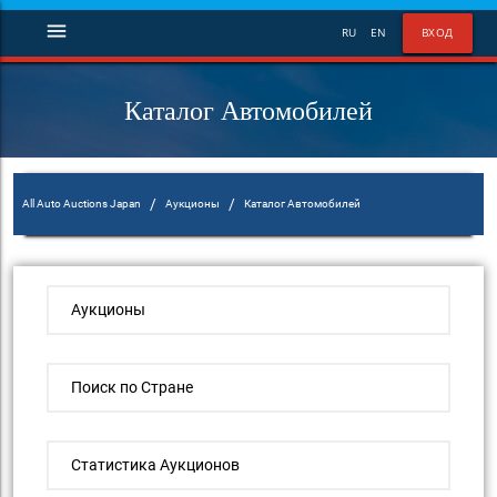
menu
RU
EN
ВХОД
Каталог Автомобилей
/
/
All Auto Auctions Japan
Аукционы
Каталог Автомобилей
Аукционы
Поиск по Стране
Статистика Аукционов