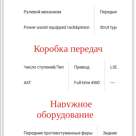
Рулевой механизм
Передняя подвес
Power assist equipped rack&pinion
Strut type
Коробка передач
Число ступеней/Тип
Привод
LSD
4AT
Full-time 4WD
----
Наружное
оборудование
Передние противотуманные фары
Задние против