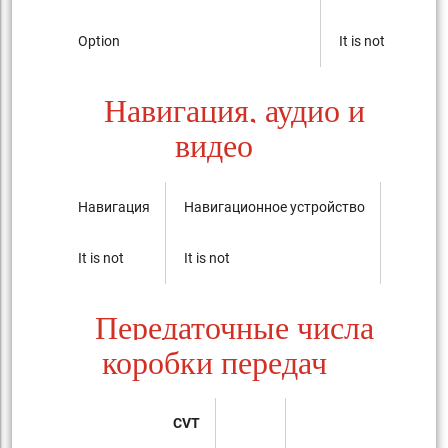
Option
It is not
Навигация, аудио и
видео
Навигация
Навигационное устройство
Аудиос
It is not
It is not
AM/FM r
Передаточные числа
коробки передач
CVT