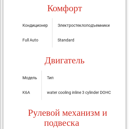
Комфорт
Кондиционер
Электростеклоподъемники
Цент
Full Auto
Standard
Stan
Двигатель
Модель
Тип
K6A
water cooling inline 3 cylinder DOHC 12-valves
Рулевой механизм и
подвеска