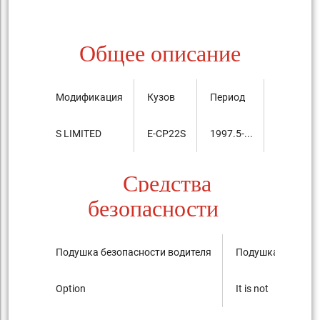
Общее описание
Модификация
Кузов
Период
Цена, ты
S LIMITED
E-CP22S
1997.5-...
1,033,00
Средства
безопасности
Подушка безопасности водителя
Подушка безопас
Option
It is not