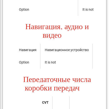
Option
It is not
Навигация, аудио и
видео
Навигация
Навигационное устройство
Аудиос
Option
It is not
AM/FM r
Передаточные числа
коробки передач
CVT