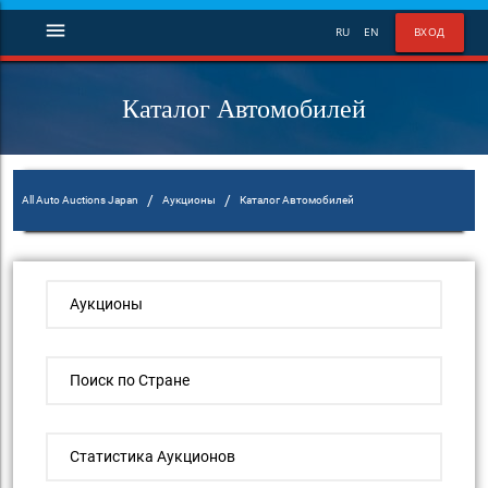
menu
RU
EN
ВХОД
Каталог Автомобилей
/
/
All Auto Auctions Japan
Аукционы
Каталог Автомобилей
Аукционы
Поиск по Стране
Статистика Аукционов