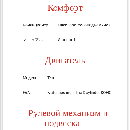
Комфорт
Кондиционер
Электростеклоподъемники
Цент
マニュアル
Standard
Stan
Двигатель
Модель
Тип
F6A
water cooling inline 3 cylinder SOHC 12-valves
Рулевой механизм и
подвеска