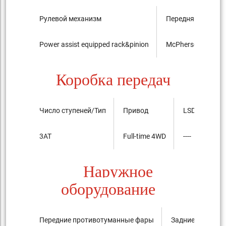
Рулевой механизм
Передняя подвес
Power assist equipped rack&pinion
McPherson Strut ty
Коробка передач
Число ступеней/Тип
Привод
LSD
3AT
Full-time 4WD
----
Наружное
оборудование
Передние противотуманные фары
Задние против