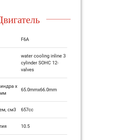
Двигатель
F6A
water cooling inline 3
cylinder SOHC 12-
valves
индра х
65.0mmx66.0mm
 мм
ем, см3
657cc
тия
10.5