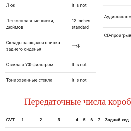
Люк
It is not
Аудиосисте
Легкосплавные диски,
13 inches
дюймов
standard
CD-проигрыв
Складывающаяся спинка
一体
заднего сиденья
Стекла с УФ-фильтром
It is not
Тонированные стекла
It is not
Передаточные числа короб
CVT
1
2
3
4
5
6
7
Задний ход