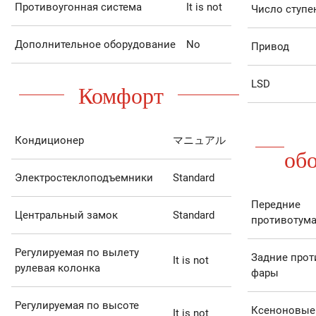
Противоугонная система
It is not
Число ступе
Дополнительное оборудование
No
Привод
LSD
Комфорт
Кондиционер
マニュアル
об
Электростеклоподъемники
Standard
Передние
Центральный замок
Standard
противотум
Регулируемая по вылету
Задние про
It is not
рулевая колонка
фары
Регулируемая по высоте
Ксеноновые
It is not