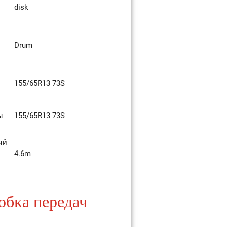
disk
Drum
155/65R13 73S
ы
155/65R13 73S
ый
4.6m
обка передач