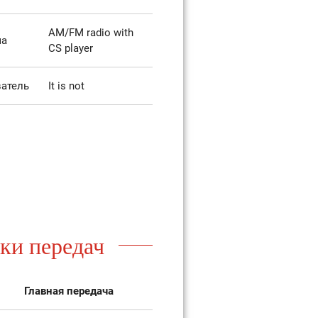
AM/FM radio with
ма
CS player
атель
It is not
ки передач
Главная передача