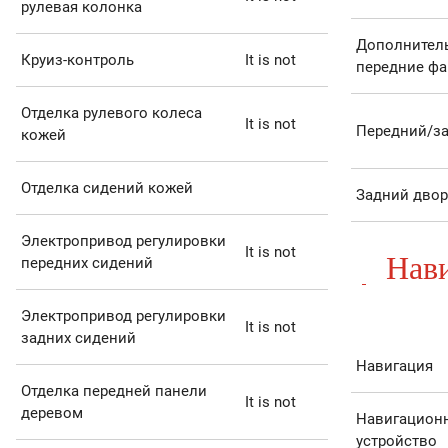
рулевая колонка
Дополнител
Круиз-контроль
It is not
передние ф
Отделка рулевого колеса
It is not
Передний/за
кожей
Отделка сидений кожей
Задний дво
Электропривод регулировки
It is not
Нави
передних сидений
Электропривод регулировки
It is not
задних сидений
Навигация
Отделка передней панели
It is not
деревом
Навигацион
устройство