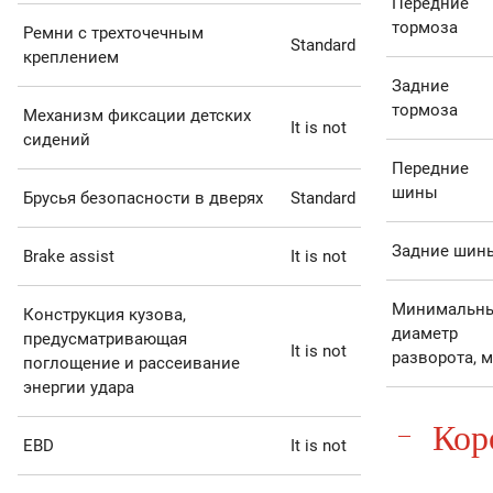
Передние
тормоза
Ремни с трехточечным
Standard
креплением
Задние
тормоза
Механизм фиксации детских
It is not
сидений
Передние
шины
Брусья безопасности в дверях
Standard
Задние шин
Brake assist
It is not
Минимальн
Конструкция кузова,
диаметр
предусматривающая
It is not
разворота, м
поглощение и рассеивание
энергии удара
Кор
EBD
It is not