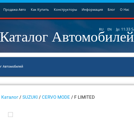
Продажа Авто
Как Купить
Конструкторы
Информация
Блог
О Нас
Каталог Автомобиле
Jp:
11:33
S
RU
EN
ог Автомобилей
Каталог
/
SUZUKI
/
CERVO MODE
/ F LIMITED