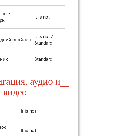
ьные
It is not
ары
It is not /
дний спойлер
Standard
рник
Standard
гация, аудио и
видео
It is not
ное
It is not