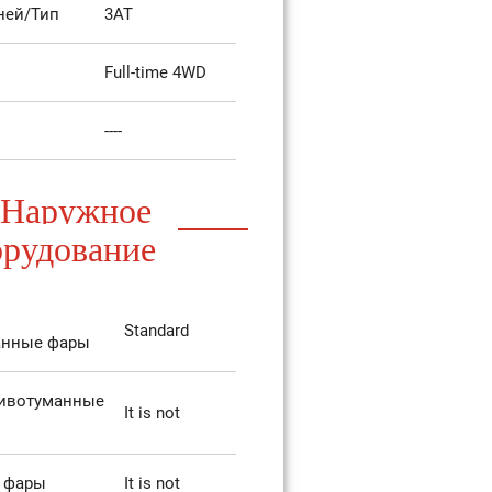
ней/Тип
3AT
Full-time 4WD
----
Наружное
орудование
Standard
анные фары
тивотуманные
It is not
 фары
It is not