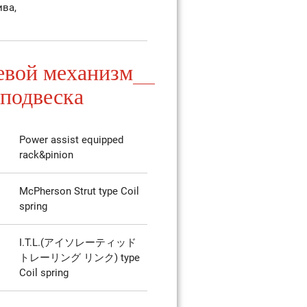
ива,
евой механизм
 подвеска
Power assist equipped
rack&pinion
McPherson Strut type Coil
spring
I.T.L.(アイソレーティッド
トレーリング リンク) type
Coil spring