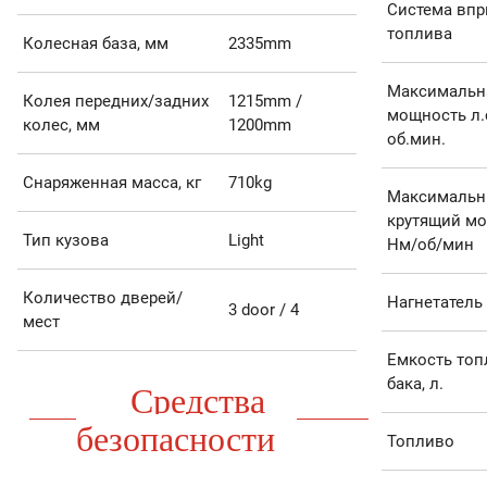
Система вп
топлива
Колесная база, мм
2335mm
Максимальн
Колея передних/задних
1215mm /
мощность л.
колес, мм
1200mm
об.мин.
Снаряженная масса, кг
710kg
Максималь
крутящий мо
Тип кузова
Light
Нм/об/мин
Количество дверей/
Нагнетатель
3 door / 4
мест
Емкость топ
бака, л.
Средства
безопасности
Топливо