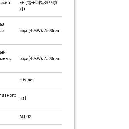
рыска
EPI(電子制御燃料噴
射)
ая
с./
55ps(40kW)/7500rpm
ный
мент,
55ps(40kW)/7500rpm
It is not
ливного
30 l
AИ-92