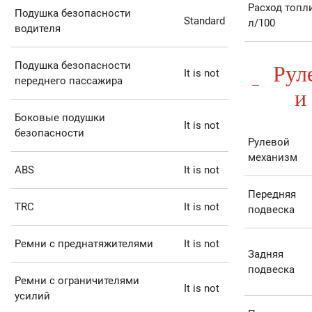
Расход топл
Подушка безопасности
Standard
л/100
водителя
Рул
Подушка безопасности
It is not
переднего пассажира
и
Боковые подушки
It is not
безопасности
Рулевой
механизм
ABS
It is not
Передняя
TRC
It is not
подвеска
Ремни с преднатяжителями
It is not
Задняя
подвеска
Ремни с ограничителями
It is not
усилий