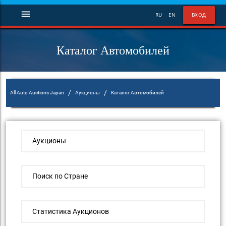
menu
RU
EN
ВХОД
Каталог Автомобилей
/
/
All Auto Auctions Japan
Аукционы
Каталог Автомобилей
Аукционы
Поиск по Стране
Статистика Аукционов