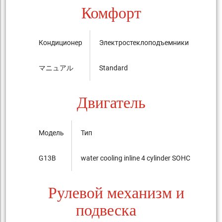
Комфорт
Кондиционер
Электростеклоподъемники
Цент
マニュアル
Standard
Stan
Двигатель
Модель
Тип
G13B
water cooling inline 4 cylinder SOHC 16-valves
Рулевой механизм и
подвеска