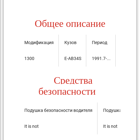
Общее описание
Модификация
Кузов
Период
Цена, ты
1300
E-AB34S
1991.7-...
1,212,00
Средства
безопасности
Подушка безопасности водителя
Подушка безопас
It is not
It is not