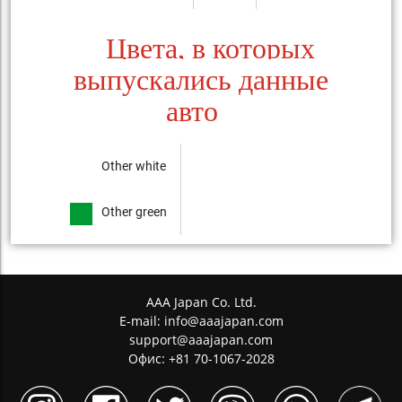
Цвета, в которых
выпускались данные
авто
Other white
Other green
AAA Japan Co. Ltd.
E-mail:
info@aaajapan.com
support@aaajapan.com
Офис: +81 70-1067-2028