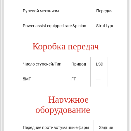
Рулевой механизм
Передняя подвес
Power assist equipped rack&pinion
Strut type 四輪 Ind
Коробка передач
Число ступеней/Тип
Привод
LSD
5MT
FF
----
Наружное
оборудование
Передние противотуманные фары
Задние против