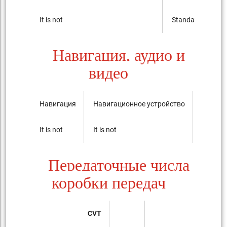
It is not
Standard
Навигация, аудио и
видео
Навигация
Навигационное устройство
Аудиос
It is not
It is not
AM/FM r
Передаточные числа
коробки передач
CVT