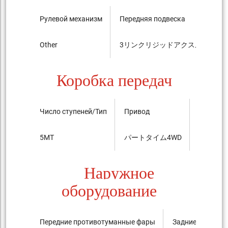
Рулевой механизм
Передняя подвеска
Other
3リンクリジッドアクスル type Coil 
Коробка передач
Число ступеней/Тип
Привод
LSD
5MT
パートタイム4WD
----
Наружное
оборудование
Передние противотуманные фары
Задние против