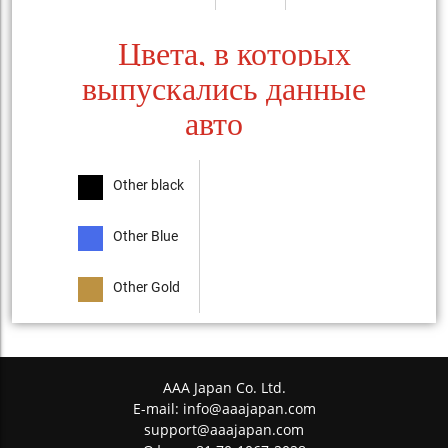
Цвета, в которых
выпускались данные
авто
Other black
Other Blue
Other Gold
AAA Japan Co. Ltd.
E-mail:
info@aaajapan.com
support@aaajapan.com