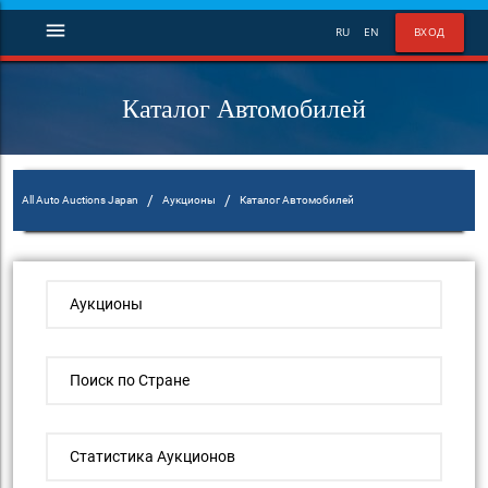
menu
RU
EN
ВХОД
Каталог Автомобилей
/
/
All Auto Auctions Japan
Аукционы
Каталог Автомобилей
Аукционы
Поиск по Стране
Статистика Аукционов