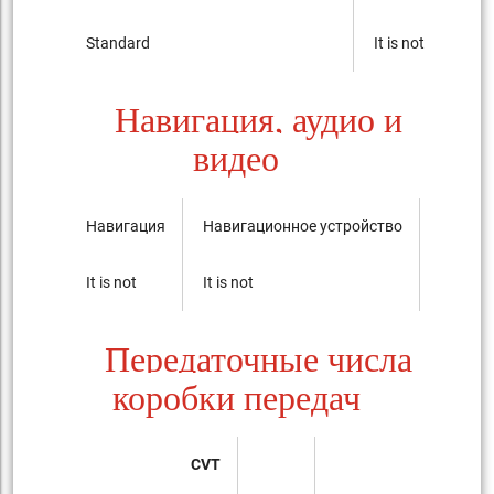
Standard
It is not
Навигация, аудио и
видео
Навигация
Навигационное устройство
Аудиос
It is not
It is not
It is not
Передаточные числа
коробки передач
CVT