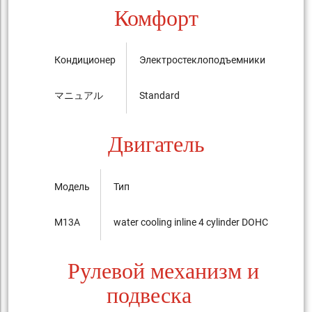
Комфорт
Кондиционер
Электростеклоподъемники
Цент
マニュアル
Standard
Stan
Двигатель
Модель
Тип
M13A
water cooling inline 4 cylinder DOHC 16-valves
Рулевой механизм и
подвеска