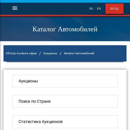
menu
RU
EN
ВХОД
Каталог Автомобилей
/
/
All Auto Auctions Japan
Аукционы
Каталог Автомобилей
Аукционы
Поиск по Стране
Статистика Аукционов