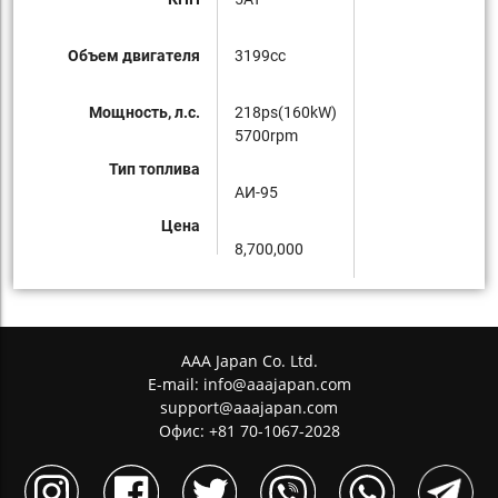
Объем двигателя
3199cc
Мощность, л.с.
218ps(160kW)
5700rpm
Тип топлива
AИ-95
Цена
8,700,000
AAA Japan Co. Ltd.
E-mail:
info@aaajapan.com
support@aaajapan.com
Офис: +81 70-1067-2028