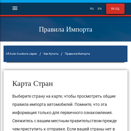
menu
RU
EN
ВХОД
Правила Импорта
/
/
All Auto Auctions Japan
Как Купить
Правила Импорта
Карта Стран
Выберите страну на карте, чтобы просмотреть общие
правила импорта автомобилей. Помните, что эта
информация только для первичного ознакомления.
Свяжитесь с вашим местным правительством прежде
чем приступить к отправке. Если вашей страны нет в