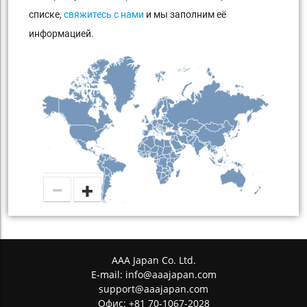
списке,
свяжитесь с нами
и мы заполним её
информацией.
−
+
AAA Japan Co. Ltd.
E-mail:
info@aaajapan.com
support@aaajapan.com
Офис: +81 70-1067-2028