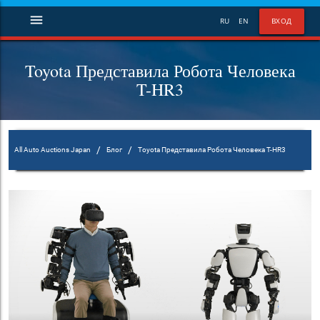
menu
RU
EN
ВХОД
Toyota Представила Робота Человека
T-HR3
/
/
All Auto Auctions Japan
Блог
Toyota Представила Робота Человека T-HR3