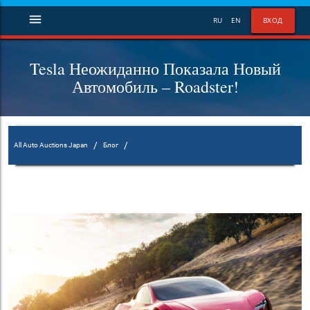
menu
RU
EN
ВХОД
Tesla Неожиданно Показала Новый
Автомобиль – Roadster!
/
/
All Auto Auctions Japan
Блог
Tesla Неожиданно Показала Новый Автомобиль – Roadster!