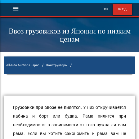
menu
RU
ВХОД
Ввоз грузовиков из Японии по низким
ценам
/
/
All Auto Auctions Japan
Конструкторы
Ввоз грузовиков из Японии по низким ценам
Грузовики при ввозе не пилятся.
У них откручивается
кабина и борт или будка. Рама пилится при
необходимости: в зависимости от того нужна ли вам
рама. Если вы хотите сэкономить и рама вам не