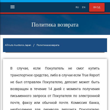
menu
RU
EN
ВХОД
Политика возврата
/
All Auto Auctions Japan
Политика возврата
В случае, если Покупатель не смог купить
транспортное средство, либо в случае если True Report
не был отправлен Покупателю, депозит может быть
возвращен в течение 14 дней с момента получения
письменного запроса от Покупателя по электронной
почте, факсу или обычной почте. Комиссия банка,
необходимая для перевода депозита Покупателю,