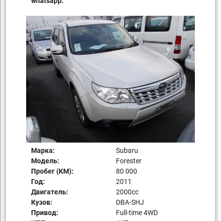
whatsapp:
Марка:
Subaru
Модель:
Forester
Пробег (KM):
80 000
Год:
2011
Двигатель:
2000сс
Кузов:
DBA-SHJ
Привод:
Full-time 4WD