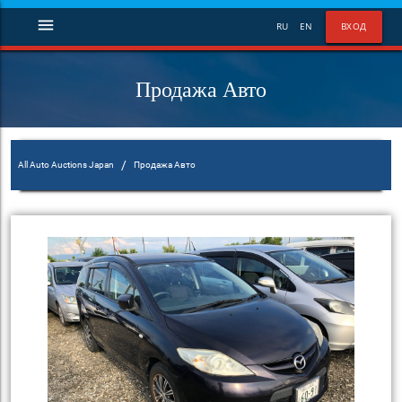
menu
RU
EN
ВХОД
Продажа Авто
/
All Auto Auctions Japan
Продажа Авто