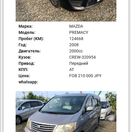
Марка:
MAZDA
Модель:
PREMACY
Пробег (KM):
124668
Год:
2008
Двигатель:
2000сс
Кузов:
CREW-320954
Привод:
Передний
КПП:
AT
Цена:
FOB 210 000 JPY
whatsapp: