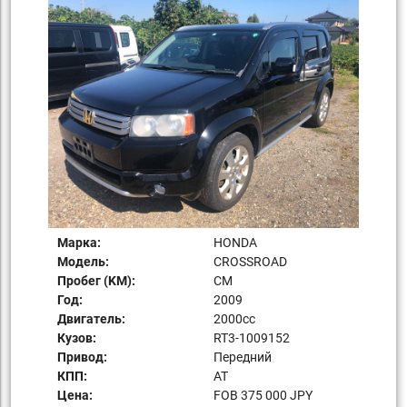
Марка:
HONDA
Модель:
CROSSROAD
Пробег (KM):
СМ
Год:
2009
Двигатель:
2000сс
Кузов:
RT3-1009152
Привод:
Передний
КПП:
AT
Цена:
FOB 375 000 JPY