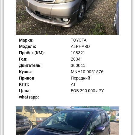
Марка:
TOYOTA
Модель:
ALPHARD
Пробег (KM):
108321
Год:
2004
Двигатель:
3000сс
Кузов:
MNH10-0051576
Привод:
Передний
КПП:
AT
Цена:
FOB 290 000 JPY
whatsapp: