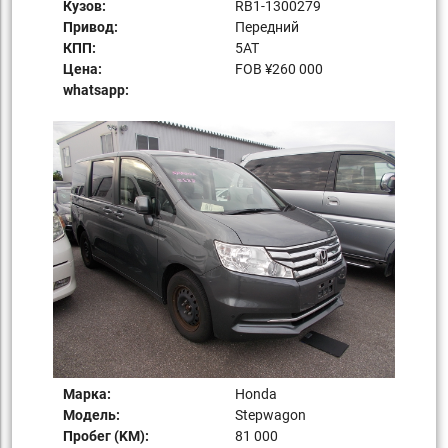
Кузов:
RB1-1300279
Привод:
Передний
КПП:
5AT
Цена:
FOB ¥260 000
whatsapp:
Марка:
Honda
Модель:
Stepwagon
Пробег (KM):
81 000