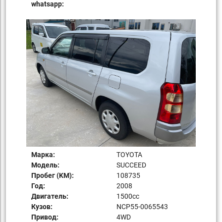
whatsapp:
Марка:
TOYOTA
Модель:
SUCCEED
Пробег (KM):
108735
Год:
2008
Двигатель:
1500сс
Кузов:
NCP55-0065543
Привод:
4WD