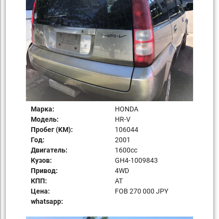
Марка:
HONDA
Модель:
HR-V
Пробег (KM):
106044
Год:
2001
Двигатель:
1600сс
Кузов:
GH4-1009843
Привод:
4WD
КПП:
AT
Цена:
FOB 270 000 JPY
whatsapp: