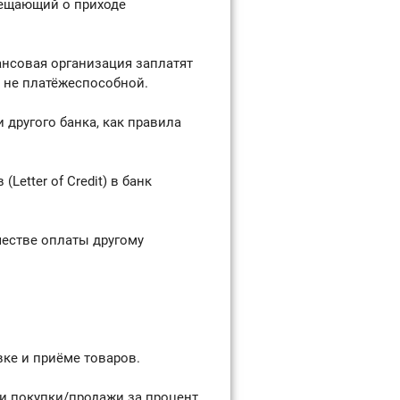
вещающий о приходе
нсовая организация заплатят
ё не платёжеспособной.
 другого банка, как правила
etter of Credit) в банк
честве оплаты другому
ке и приёме товаров.
и покупки/продажи за процент