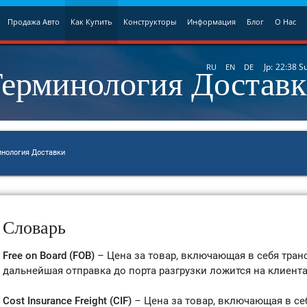
Продажа Авто
Как Купить
Конструкторы
Информация
Блог
О Нас
ерминология Достав
Jp:
22:38
S
RU
EN
DE
инология Доставки
Словарь
Free on Board (FOB)
– Цена за товар, включающая в себя тран
дальнейшая отправка до порта разгрузки ложится на клиента
Cost Insurance Freight (CIF)
– Цена за товар, включающая в се