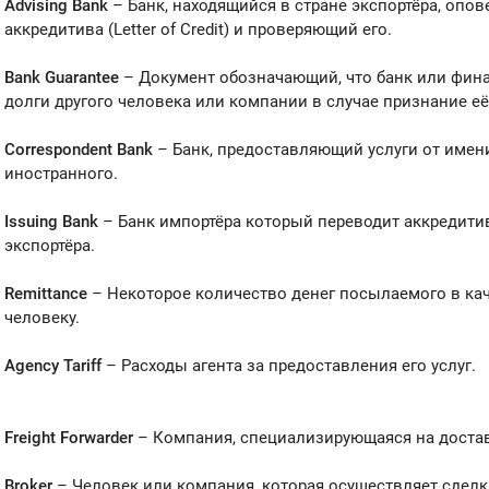
Advising Bank
– Банк, находящийся в стране экспортёра, опо
аккредитива (Letter of Credit) и проверяющий его.
Bank Guarantee
– Документ обозначающий, что банк или фина
долги другого человека или компании в случае признание е
Correspondent Bank
– Банк, предоставляющий услуги от имени
иностранного.
Issuing Bank
– Банк импортёра который переводит аккредитив (L
экспортёра.
Remittance
– Некоторое количество денег посылаемого в ка
человеку.
Agency Tariff
– Расходы агента за предоставления его услуг.
Freight Forwarder
– Компания, специализирующаяся на достав
Broker
– Человек или компания, которая осуществляет сделк