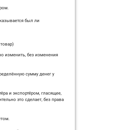
ром.
казывается был ли
 товар)
но изменить, без изменения
ределённую сумму денег у
ра и экспортёром, гласящее,
тельно это сделает, без права
ётом.