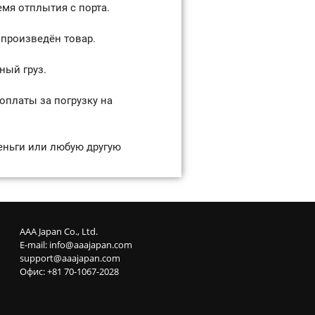
мя отплытия с порта.
 произведён товар.
ный груз.
оплаты за погрузку на
еньги или любую другую
AAA Japan Co., Ltd.
E-mail:
info@aaajapan.com
support@aaajapan.com
Офис: +81 70-1067-2028