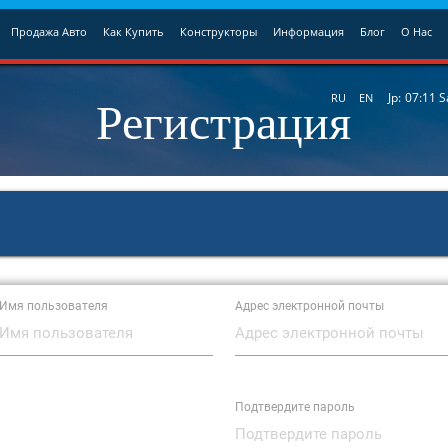
Продажа Авто
Как Купить
Конструкторы
Информация
Блог
О Нас
Регистрация
Jp:
07:11
S
RU
EN
Имя пользователя
Адрес электронной почты
Подтвердите пароль