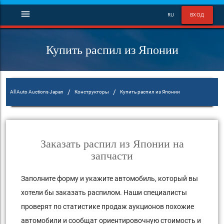
menu
RU
ВХОД
Купить распил из Японии
/
/
All Auto Auctions Japan
Конструкторы
Купить распил из Японии
Заказать распил из Японии на
запчасти
Заполните форму и укажите автомобиль, который вы
хотели бы заказать распилом. Наши специалисты
проверят по статистике продаж аукционов похожие
автомобили и сообщат ориентировочную стоимость и