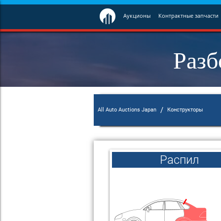
Аукционы
Контрактные запчасти
Разб
/
All Auto Auctions Japan
Конструкторы
Распил