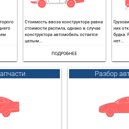
оторого
Стоимость ввоза конструктора равна
Грузови
днего
стоимости распила, однако в случае
них отк
ием
конструктора автомобиль остается
будка.
целым...
нет...
ПОДРОБНЕЕ
запчасти
Разбор ав