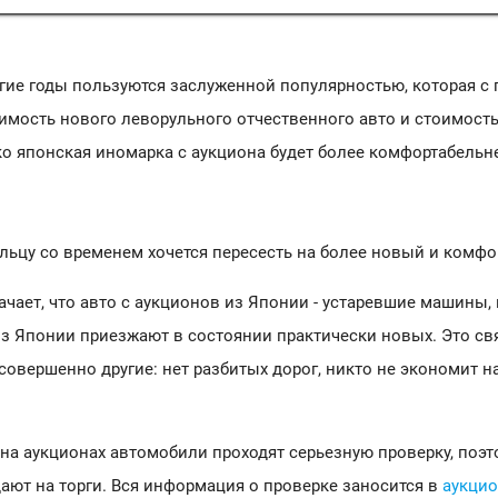
ие годы пользуются заслуженной популярностью, которая с г
оимость нового леворульного отчественного авто и стоимост
ко японская иномарка с аукциона будет более комфортабельне
льцу со временем хочется пересесть на более новый и комф
чает, что авто с аукционов из Японии - устаревшие машины, 
з Японии приезжают в состоянии практически новых. Это свя
овершенно другие: нет разбитых дорог, никто не экономит на
на аукционах автомобили проходят серьезную проверку, по
ают на торги. Вся информация о проверке заносится в
аукцио