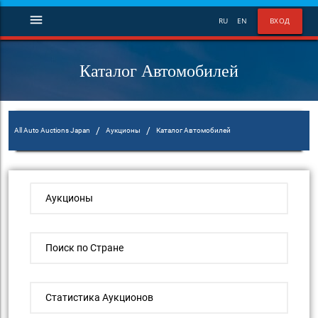
menu
RU
EN
ВХОД
Каталог Автомобилей
/
/
All Auto Auctions Japan
Аукционы
Каталог Автомобилей
Аукционы
Поиск по Стране
Статистика Аукционов