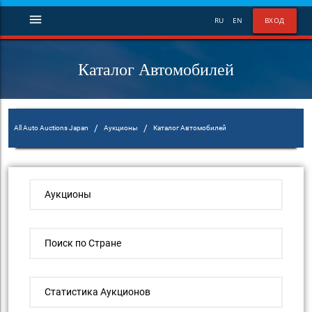
menu
RU
EN
ВХОД
Каталог Автомобилей
/
/
All Auto Auctions Japan
Аукционы
Каталог Автомобилей
Аукционы
Поиск по Стране
Статистика Аукционов