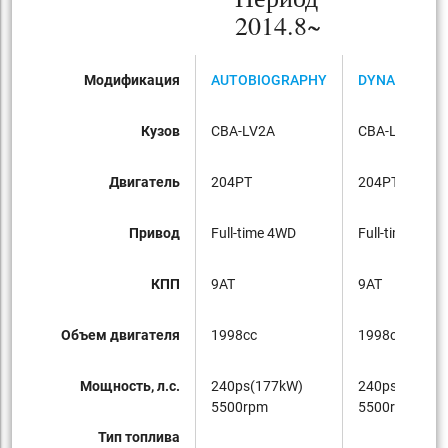
2014.8~
Модификация
AUTOBIOGRAPHY
DYNAMIC
Кузов
CBA-LV2A
CBA-LV2A
Двигатель
204PT
204PT
Привод
Full-time 4WD
Full-time 4WD
КПП
9AT
9AT
Объем двигателя
1998cc
1998cc
Мощность, л.с.
240ps(177kW)
240ps(177kW
5500rpm
5500rpm
Тип топлива