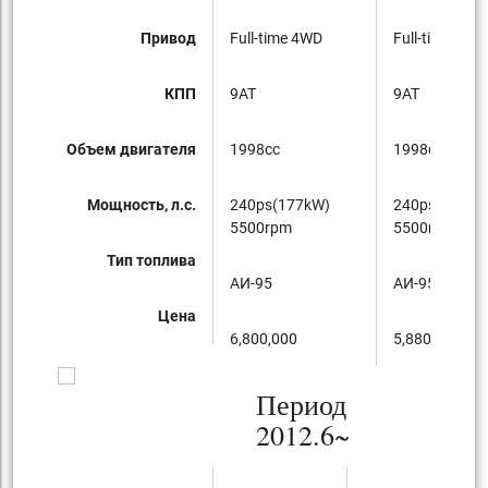
Привод
Full-time 4WD
Full-time 4WD
КПП
9AT
9AT
Объем двигателя
1998cc
1998cc
Мощность, л.с.
240ps(177kW)
240ps(177kW
5500rpm
5500rpm
Тип топлива
AИ-95
AИ-95
Цена
6,800,000
5,880,000
Период
2012.6~