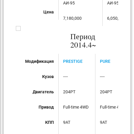
AИ-95
AИ-95
Цена
7,180,000
6,050,000
Период
2014.4~
Модификация
PRESTIGE
PURE
Кузов
----
----
Двигатель
204PT
204PT
Привод
Full-time 4WD
Full-time 4WD
КПП
9AT
9AT