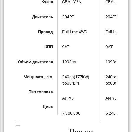
Кузов
CBA-LV2A
CBA-LV2A
Двигатель
204PT
204PT
Привод
Full-time 4WD
Full-time 4WD
КПП
9AT
9AT
Объем двигателя
1998cc
1998cc
Мощность, л.с.
240ps(177kW)
240ps(177kW
5500rpm
5500rpm
Тип топлива
AИ-95
AИ-95
Цена
7,380,000
6,240,000
Период