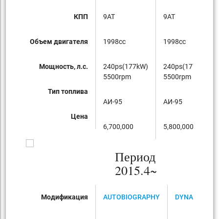
КПП
9AT
9AT
Объем двигателя
1998cc
1998cc
Мощность, л.с.
240ps(177kW)
240ps(177kW)
5500rpm
5500rpm
Тип топлива
AИ-95
AИ-95
Цена
6,700,000
5,800,000
Период
2015.4~
Модификация
AUTOBIOGRAPHY
DYNAMIC