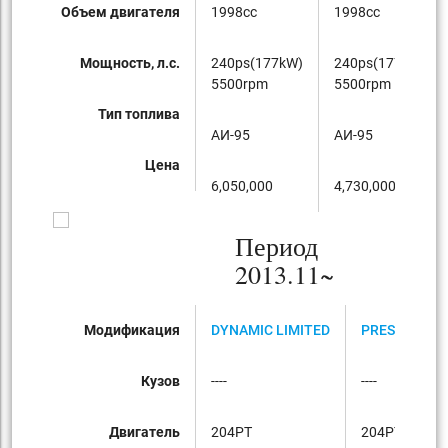
Объем двигателя
1998cc
1998cc
Мощность, л.с.
240ps(177kW)
240ps(177kW)
5500rpm
5500rpm
Тип топлива
AИ-95
AИ-95
Цена
6,050,000
4,730,000
Период
2013.11~
Модификация
DYNAMIC LIMITED
PRESTIGE
Кузов
----
----
Двигатель
204PT
204PT