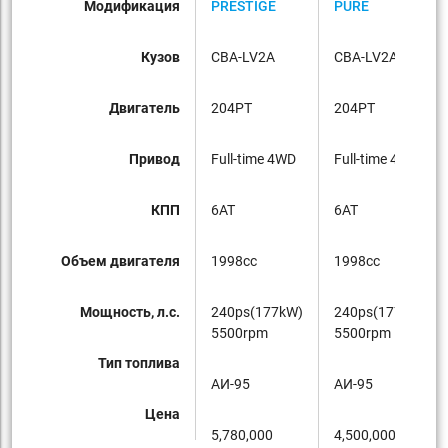
Модификация
PRESTIGE
PURE
Кузов
CBA-LV2A
CBA-LV2A
Двигатель
204PT
204PT
Привод
Full-time 4WD
Full-time 4WD
КПП
6AT
6AT
Объем двигателя
1998cc
1998cc
Мощность, л.с.
240ps(177kW)
240ps(177kW)
5500rpm
5500rpm
Тип топлива
AИ-95
AИ-95
Цена
5,780,000
4,500,000