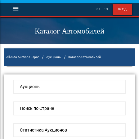
menu
RU
EN
ВХОД
Каталог Автомобилей
/
/
All Auto Auctions Japan
Аукционы
Каталог Автомобилей
Аукционы
Поиск по Стране
Статистика Аукционов