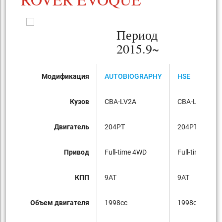
Период
2015.9~
Модификация
AUTOBIOGRAPHY
HSE
Кузов
CBA-LV2A
CBA-LV2A
Двигатель
204PT
204PT
Привод
Full-time 4WD
Full-time 4WD
КПП
9AT
9AT
Объем двигателя
1998cc
1998cc