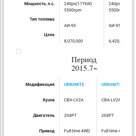
Мощность, л.с.
240ps(177kW)
240ps(177kW
5500rpm
5500rpm
Тип топлива
AИ-95
AИ-95
Цена
8,070,000
6,420,000
Период
2015.7~
Модификация
URBANITE
URBANITE
Кузов
CBA-LV2A
CBA-LV2A
Двигатель
204PT
204PT
Привод
Full-time 4WD
Full-time 4WD