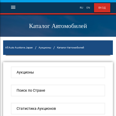
menu
RU
EN
ВХОД
Каталог Автомобилей
/
/
All Auto Auctions Japan
Аукционы
Каталог Автомобилей
Аукционы
Поиск по Стране
Статистика Аукционов