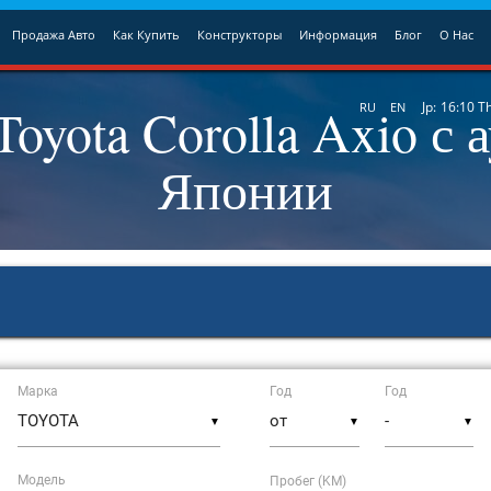
Продажа Авто
Как Купить
Конструкторы
Информация
Блог
О Нас
oyota Corolla Axio с 
Jp:
16:10
T
RU
EN
Японии
Марка
Год
Год
▼
▼
▼
Модель
Пробег (KM)