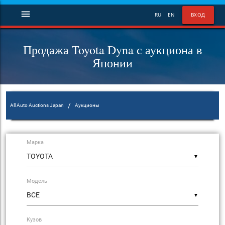
menu
RU
EN
ВХОД
Продажа Toyota Dyna с аукциона в
Японии
/
All Auto Auctions Japan
Аукционы
Марка
▼
Модель
▼
Кузов