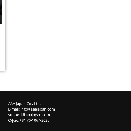
AAA Japan Co., Ltd.
E-mail:
info@aaajapan.com
support@aaajapan.com
Офис: +81 70-1067-2028