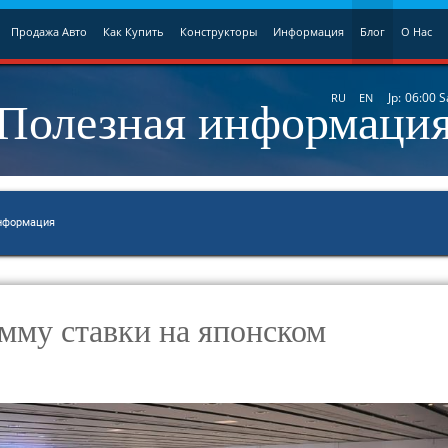
Продажа Авто
Как Купить
Конструкторы
Информация
Блог
О Нас
Полезная информаци
Jp:
06:00
S
RU
EN
нформация
умму ставки на японском